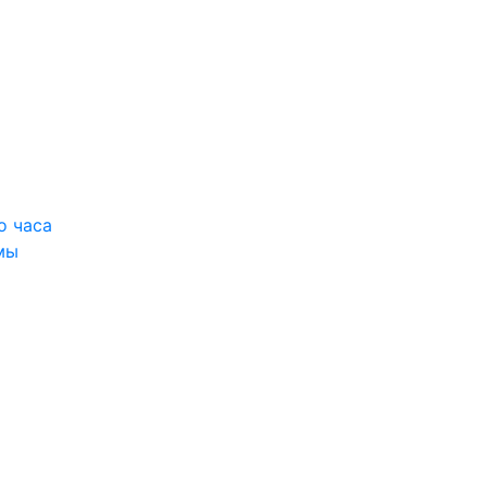
о часа
мы