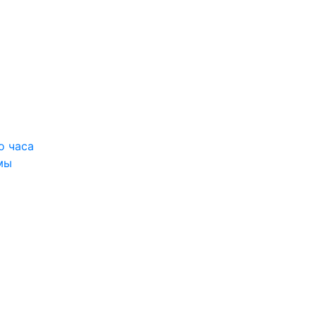
о часа
мы