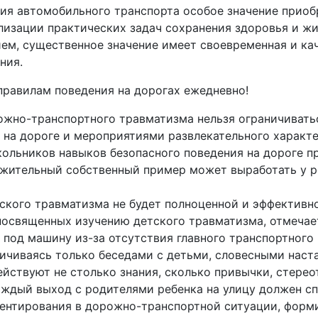
ия автомобильного транспорта особое значение приоб
ализации практических задач сохранения здоровья и ж
ем, существенное значение имеет своевременная и кач
ния.
правилам поведения на дорогах ежедневно!
ожно-транспортного травматизма нельзя ограничивать
на дороге и мероприятиями развлекательного характе
ольников навыков безопасного поведения на дороге пр
жительный собственный пример может выработать у р
ского травматизма не будет полноценной и эффективн
вященных изучению детского травматизма, отмечает, 
 под машину из-за отсутствия главного транспортного
аничиваясь только беседами с детьми, словесными нас
ействуют не столько знания, сколько привычки, стере
аждый выход с родителями ребенка на улицу должен с
иентирования в дорожно-транспортной ситуации, форм