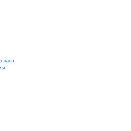
о часа
мы