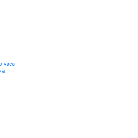
о часа
мы