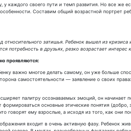
 у каждого своего пути и темп развития. Но все же ес
 особенности. Составим общий возрастной портрет реб
д относительного затишья. Ребенок вышел из кризиса 
ится потребность в друзьях, резко возрастает интерес
вно проявляются:
бенку важно многое делать самому, он уже больше спо
сторона самостоятельности — заявление о своих права
асширяет палитру осознаваемых эмоций, он начинает п
 формироваться основные этические понятия (добро, зл
то говорят ему взрослые, а исходя из того, как они по
оображения входит в очень активную фазу. Ребенок жив
воей голове. В мечтах, разнообразных фантазиях ребе