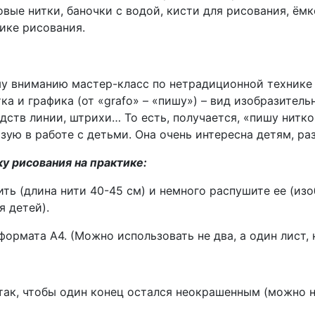
вые нитки, баночки с водой, кисти для рисования, ём
ике рисования.
у вниманию мастер-класс по нетрадиционной технике
тка и графика (от «grafo» – «пишу») – вид изобразител
дств линии, штрихи… То есть, получается, «пишу нитк
зую в работе с детьми. Она очень интересна детям, р
у рисования на практике:
ть (длина нити 40-45 см) и немного распушите ее (из
я детей).
формата А4. (Можно использовать не два, а один лист, 
 так, чтобы один конец остался неокрашенным (можно н