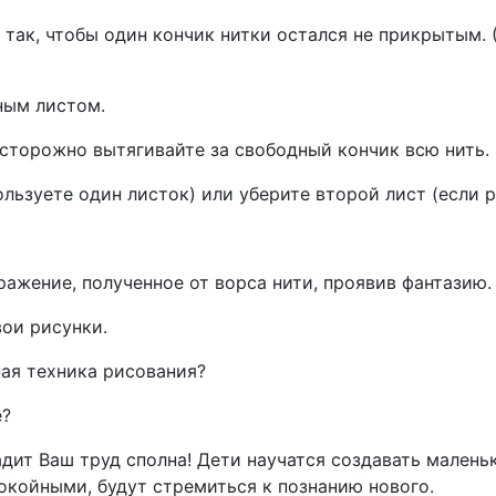
 так, чтобы один кончик нитки остался не прикрытым. 
ным листом.
сторожно вытягивайте за свободный кончик всю нить.
ользуете один листок) или уберите второй лист (если 
ажение, полученное от ворса нити, проявив фантазию.
вои рисунки.
ная техника рисования?
е?
адит Ваш труд сполна! Дети научатся создавать мален
покойными, будут стремиться к познанию нового.