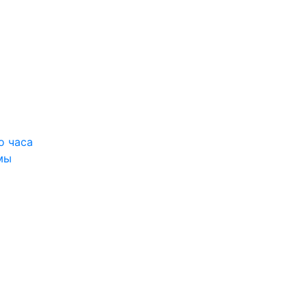
о часа
мы