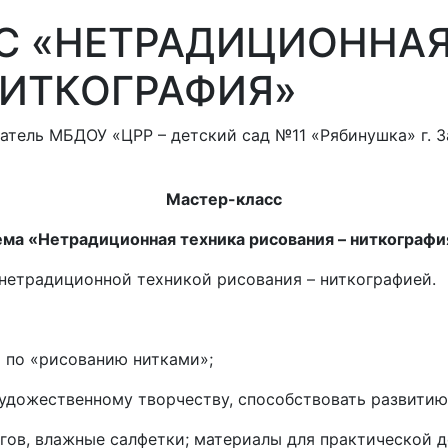
СС «НЕТРАДИЦИОННА
НИТКОГРАФИЯ»
тель МБДОУ «ЦРР – детский сад №11 «Рябинушка» г. З
Мастер-класс
ема «Нетрадиционная техника рисования – ниткографи
 нетрадиционной техникой рисования – ниткографией.
 по «рисованию нитками»;
удожественному творчеству, способствовать развитию
гогов, влажные салфетки; материалы для практической д