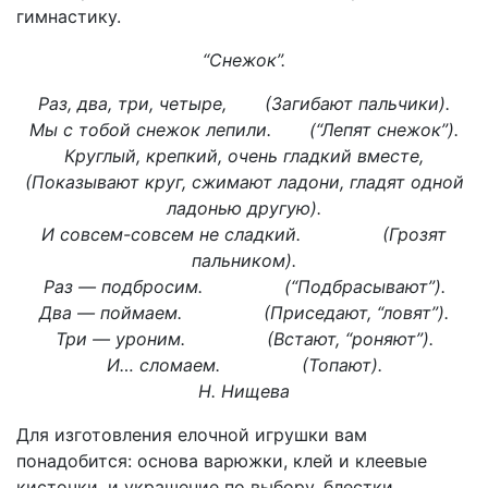
гимнастику.
“Снежок”.
Раз, два, три, четыре, (Загибают пальчики).
Мы с тобой снежок лепили. (“Лепят снежок”).
Круглый, крепкий, очень гладкий вместе,
(Показывают круг, сжимают ладони, гладят одной
ладонью другую).
И совсем-совсем не сладкий. (Грозят
пальником).
Раз — подбросим. (“Подбрасывают”).
Два — поймаем. (Приседают, “ловят”).
Три — уроним. (Встают, “роняют”).
И… сломаем. (Топают).
Н. Нищева
Для изготовления елочной игрушки вам
понадобится: основа варюжки, клей и клеевые
кисточки, и украшение по выбору, блестки,