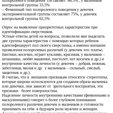
полоролевого поведения составляет 66,5% , у мальчиков
контрольной группы 33,5%
– Феминный тип полоролевого поведения у девочек
экспериментальной группы составляет 75%, у девочек
контрольной группы 62,5%
Опрос
на выявление приоритетных характеристик при
идентификации сверстников.
Устные ответы детей на вопросы, позволили мне выделить
две группы характеристик с помощью которых ребенок
идентифицирует пол своего сверстника, а именно внешние
проявления полоролевых различий (у девочек это: платье,
бантики, косички, играет куклами, красивая, у мальчиков –
штанишки, любят машинки, пистолет, нет косичек и др.) и
внутренние качества личности (у девочек – добрая, нежная,
заботливая, милая и др. у мальчиков – сильный, смелый,
защитник и др.).
Я считаю, что к внешним признакам относятся стереотипы,
которые широко используются для создания образа мальчика
или девочки, они зависят от зрительного восприятия, эти
признаки более поверхностны.
Наделение личности внутренними качествами (феминными и
маскулинными) говорит о более глубоком понимании
полоролевого различия девочек и мальчиков и готовности
принимать на себя в будущем роли мужчин и женщин.