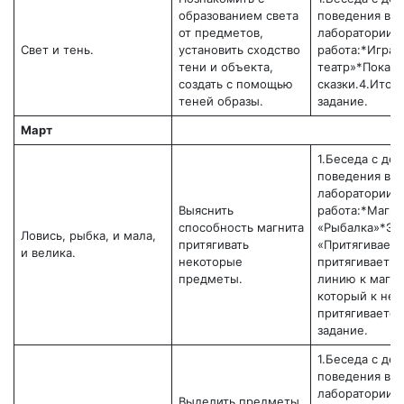
образованием света
поведения в
от предметов,
лаборатории.3
Свет и тень.
установить сходство
работа:*Игра 
тени и объекта,
театр»*Показ 
создать с помощью
сказки.4.Ито
теней образы.
задание.
Март
1.Беседа с де
поведения в
лаборатории.3
Выяснить
работа:*Магни
способность магнита
«Рыбалка»*Эк
Ловись, рыбка, и мала,
притягивать
«Притягивает-
и велика.
некоторые
притягивает»*
предметы.
линию к магни
который к нем
притягиваетс
задание.
1.Беседа с де
поведения в
лаборатории.3
Выделить предметы,