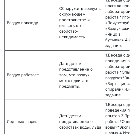
1.Беседа с де
правила повед
Обнаружить воздух в
лаборатории.3
окружающем
работа:*Игров
пространстве и
Воздух повсюду.
«Почувствуй в
выявить его
«Воздух сжима
свойство-
«Яйцо в
невидимость.
бутылке».4.И
задание.
1.Беседа с де
поведения в
Дать детям
лаборатории.3
представление о
работа:*Опыт:
Воздух работает.
том, что воздух
воздуха»*Эксп
может двигать
«Вертящиеся
предметы.
спирали».4.И
задание.
1.Беседа с де
поведения пр
Дать детям
опытов.3.Прак
Ледяные шары.
представление о
работа:*Опыт:
свойствах воды, льда
воды»*Экспер
шары».4.Итог