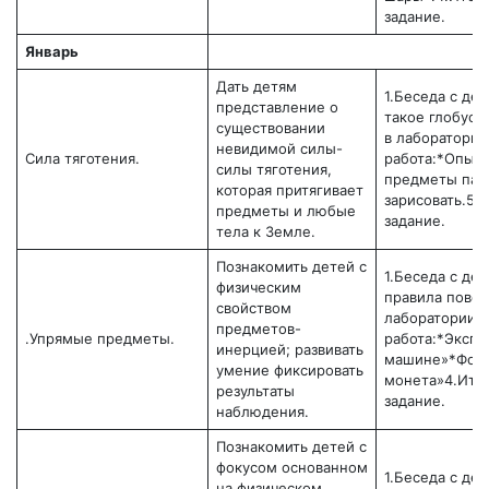
задание.
Январь
Дать детям
1.Беседа с дет
представление о
такое глобус.
существовании
в лаборатории
невидимой силы-
Сила тяготения.
работа:*Опыт:
силы тяготения,
предметы пад
которая притягивает
зарисовать.5
предметы и любые
задание.
тела к Земле.
Познакомить детей с
1.Беседа с де
физическим
правила повед
свойством
лаборатории.3
предметов-
.Упрямые предметы.
работа:*Экспе
инерцией; развивать
машине»*Фоку
умение фиксировать
монета»4.Ито
результаты
задание.
наблюдения.
Познакомить детей с
фокусом основанном
1.Беседа с де
на физическом