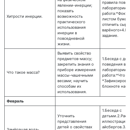
правила повед
явлении-инерции;
лаборатории.3
показать
работа:*Фокус
Хитрости инерции.
возможность
листом бумаги
практического
отличить сыро
использования
варёного»4.И
инерции в
задание.
повседневной
жизни.
Выявить свойство
предметов-массу;
1.Беседа с де
закрепить знания о
поведения в
приборе измерения
лаборатории.3
Что такое масса?
массы-чашечными
работа:*Что т
весами; научить
*Зафиксироват
способам их
блокноте набл
использования.
Февраль
1.Беседа с
Уточнить
детьми.2.Расс
представления
иллюстраций 
детей о свойствах
айсбергов.3.В
Замёрзшая вода-