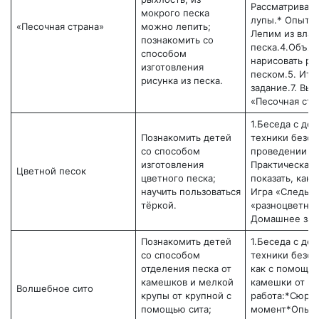
Рассматриван
мокрого песка
лупы.* Опыт: 
«Песочная страна»
можно лепить;
Лепим из вла
познакомить со
песка.4.Объяс
способом
нарисовать ри
изготовления
песком.5. Ито
рисунка из песка.
задание.7. Выс
«Песочная стр
1.Беседа с дет
Познакомить детей
техники безоп
со способом
проведении оп
изготовления
Практическая 
Цветной песок
цветного песка;
показать, как 
научить пользоваться
Игра «Следы н
тёркой.
«разноцветный
Домашнее зад
Познакомить детей
1.Беседа с де
со способом
техники безоп
отделения песка от
как с помощью
камешков и мелкой
камешки от пе
Волшебное сито
крупы от крупной с
работа:*Сюрп
помощью сита;
момент*Опыт: