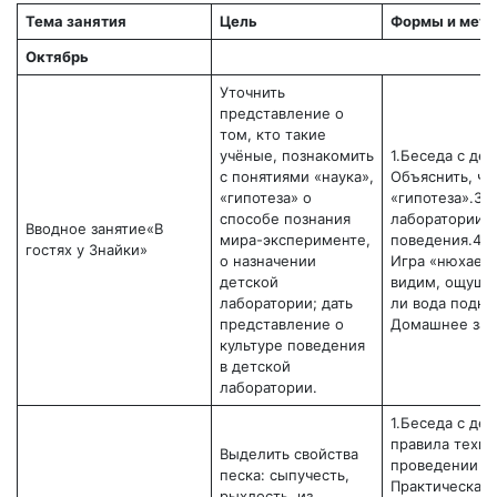
Тема занятия
Цель
Формы и мето
Октябрь
Уточнить
представление о
том, кто такие
учёные, познакомить
1.Беседа с дет
с понятиями «наука»,
Объяснить, чт
«гипотеза» о
«гипотеза».3. 
способе познания
лаборатории и
Вводное занятие«В
мира-эксперименте,
поведения.4. 
гостях у Знайки»
о назначении
Игра «нюхаем,
детской
видим, ощуща
лаборатории; дать
ли вода подним
представление о
Домашнее зад
культуре поведения
в детской
лаборатории.
1.Беседа с де
правила техни
Выделить свойства
проведении оп
песка: сыпучесть,
Практическая 
рыхлость, из