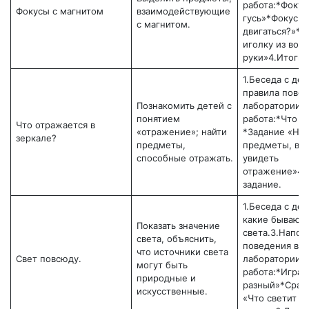
работа:*Фокус
Фокусы с магнитом
взаимодействующие
гусь»*Фокус «
с магнитом.
двигаться?»*Э
иголку из вод
руки»4.Итоги5
1.Беседа с де
правила повед
Познакомить детей с
лаборатории.3
понятием
работа:*Что т
Что отражается в
«отражение»; найти
*Задание «Най
зеркале?
предметы,
предметы, в 
способные отражать.
увидеть
отражение»4.
задание.
1.Беседа с де
какие бывают 
Показать значение
света.3.Напом
света, объяснить,
поведения в
что источники света
Свет повсюду.
лаборатории.4
могут быть
работа:*Игра 
природные и
разный»*Срав
искусственные.
«Что светит я