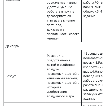
Капельки.
социальные навыки
работа:*Опыт:
у детей; умение
пар»*Опыт: «
работать в группе,
облако».5.Ит
договариваться,
задание.
учитывать мнение
партнёра,
доказывать
правильность своего
мнения.
Декабрь
1.Беседа с дет
Расширить
пользоваться
представления
весами.3.Расс
детей о свойствах
изобретении 
воздуха;
шара.4.Напомн
познакомить детей с
Воздух
поведения в
чашечными весами;
лаборатории.5
познакомить детей с
работа:*Опыт:
историей
расширяется».
изобретения
запаху»6.Итог
воздушного шара.
задание.