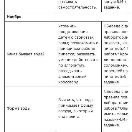
развивать
конус»5.Итог
самостоятельность.
задание.
Ноябрь
Уточнить
1.Беседа с де
представления
правила повед
детей о свойствах
лаборатории.3
воды; познакомить с
показать, как 
принципом работы
пипеткой.4.Пр
Какая бывает вода?
пипетки; развивать
работа:*Кросс
умение действовать
ли перенести 
по алгоритму,
соломинке».*
разгадывать
перенесёт во
элементарный
пипеткой»5.И
кроссворд.
задание
1.Беседа с де
правила повед
Выявить, что вода
лаборатории.3
принимает форму
Форма воды.
работа:*Опыт 
сосуда, в который
иметь форму?»
она налита.
назови»4.Ито
задание.