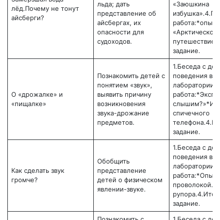
льда; дать
«Заюшкина
лёд.Почему не тонут
представление об
избушка».4.Пр
айсберги?
айсбергах, их
работа:*опыт 
опасности для
«Арктическое
судоходов.
путешествие»
задание.
1.Беседа с де
Познакомить детей с
поведения в
понятием «звук»,
лаборатории.3
О «дрожалке» и
выявить причину
работа:*Экспе
«пищалке»
возникновения
слышим?»*Изг
звука-дрожание
спичечного
предметов.
телефона.4.И
задание.
1.Беседа с де
поведения в
Обобщить
лаборатории.3
Как сделать звук
представление
работа:*Опыт 
громче?
детей о физическом
проволокой.*
явлении-звуке.
рупора.4.Ито
задание.
Познакомить с
1.Беседа с де