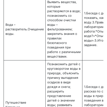
Выявить вещества,
которые
растворяются в воде;
1.Беседа с де
познакомить со
показать, как
способом очистки
воду.3.Правил
Вода –
воды –
лаборатории.4
растворитель.Очищение
фильтрованием;
работа:*Опыт:
воды.
закрепить знания о
воде?»*Опыт:
правилах
воды».5.Итог
безопасного
задание.
поведения при
работе с различными
веществами.
Познакомить детей с
круговоротом воды в
природе, объяснить
причину выпадения
осадков в виде
дождя и снега;
1.Беседа с дет
расширить
рассказ по сх
представление
воды в природ
детей о значении
поведения в
Путешествие
воды; развивать
лаборатории.4