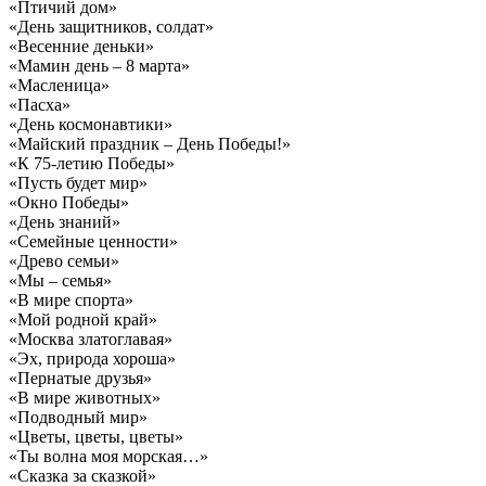
«Птичий дом»
«День защитников, солдат»
«Весенние деньки»
«Мамин день – 8 марта»
«Масленица»
«Пасха»
«День космонавтики»
«Майский праздник – День Победы!»
«К 75-летию Победы»
«Пусть будет мир»
«Окно Победы»
«День знаний»
«Семейные ценности»
«Древо семьи»
«Мы – семья»
«В мире спорта»
«Мой родной край»
«Москва златоглавая»
«Эх, природа хороша»
«Пернатые друзья»
«В мире животных»
«Подводный мир»
«Цветы, цветы, цветы»
«Ты волна моя морская…»
«Сказка за сказкой»