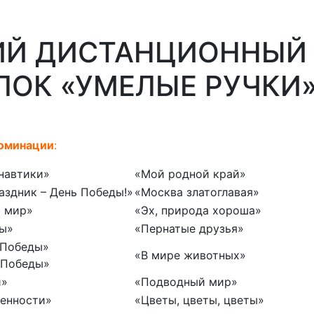
ИЙ ДИСТАНЦИОННЫЙ
ЛОК «УМЕЛЫЕ РУЧКИ
номинации
:
навтики»
«Мой родной край»
аздник – День Победы!»
«Москва златоглавая»
т мир»
«Эх, природа хороша»
ы»
«Пернатые друзья»
 Победы»
«В мире животных»
 Победы»
й»
«Подводный мир»
енности»
«Цветы, цветы, цветы»