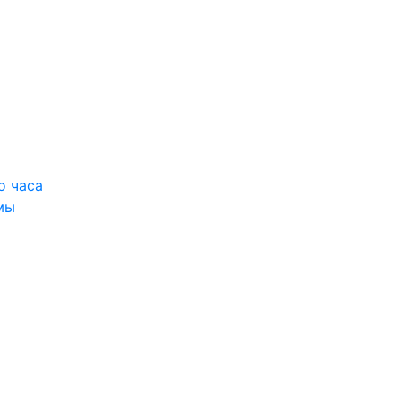
о часа
мы