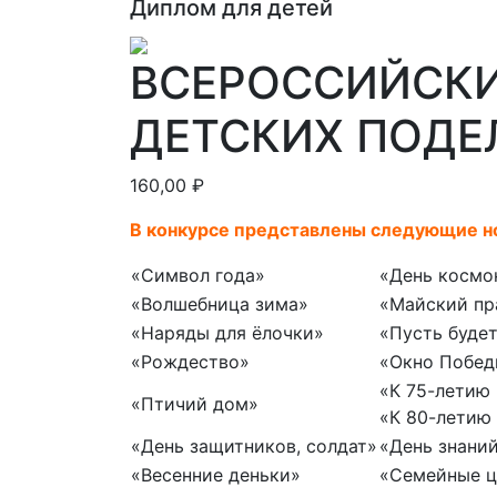
Диплом для детей
ВСЕРОССИЙСК
ДЕТСКИХ ПОДЕ
160,00
₽
В конкурсе представлены следующие 
«Символ года»
«День космо
«Волшебница зима»
«Майский пр
«Наряды для ёлочки»
«Пусть буде
«Рождество»
«Окно Побед
«К 75-летию
«Птичий дом»
«К 80-летию
«День защитников, солдат»
«День знани
«Весенние деньки»
«Семейные ц