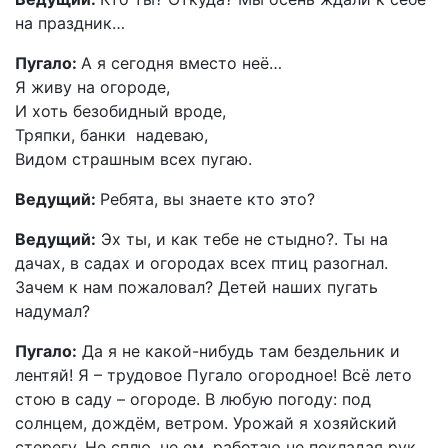
на праздник…
Пугало:
А я сегодня вместо неё…
Я живу на огороде,
И хоть безобидный вроде,
Тряпки, банки надеваю,
Видом страшным всех пугаю.
Ведущий:
Ребята, вы знаете кто это?
Ведущий:
Эх ты, и как тебе не стыдно?. Ты на
дачах, в садах и огородах всех птиц разогнал.
Зачем к нам пожаловал? Детей наших пугать
надумал?
Пугало:
Да я не какой-нибудь там бездельник и
лентяй! Я – трудовое Пугало огородное! Всё лето
стою в саду – огороде. В любую погоду: под
солнцем, дождём, ветром. Урожай я хозяйский
стерегу. Не сплю, не ем, работаю не покладая рук.