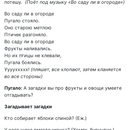
потешу.
(Поёт под музыку «Во саду ли в огороде»)
Во саду ли в огороде
Пугало стояло.
Оно старою метлою
Птичек разгоняло.
Во саду ли в огороде
Фрукты наливались.
Но их птицы не клевали,
Пугала боялись.
Ууууххххх!
(пляшет, все хлопают, затем кланяется
во все стороны)
Пугало:
А загадки вы про фрукты и овощи умеете
отгадывать?
Загадывает загадки
Кто собирает яблоки спиной? (Еж.)
У кого щека вместо мешка? (Хомяк, бурундук.)