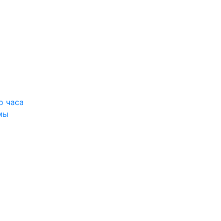
о часа
мы