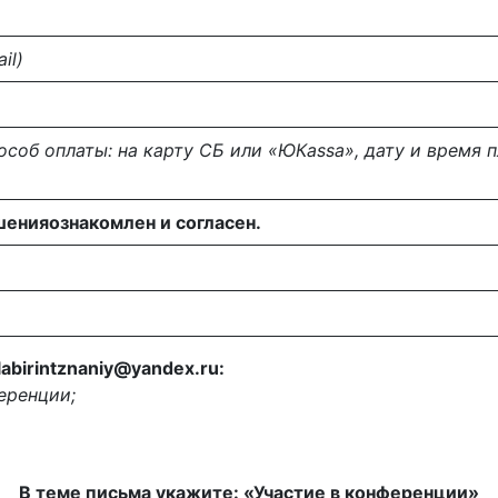
il)
особ оплаты:
на карту СБ или «ЮКа
ss
а», дату и время 
шенияознакомлен и согласен.
abirintznaniy@yandex.ru:
ференции;
В теме письма укажите: «Участие в конференции»