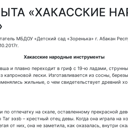
ЫТА «ХАКАССКИЕ Н
»
татель МБДОУ «Детский сад «Зоренька» г. Абакан Респ
0.2017г.
Хакасские народные инструменты
вша и плавно переходит в гриф с 19-ю ладами, струнн
з капроновой лески. Изготавливается из сосны, березы
именялись жильные, о чем свидетельствует древний х
и по отпечатку на скале, оставленному прекрасной дев
 Таг ээзb – крестный отец девы. Когда она играла на 
гая от них, она не заметила, как оказалась, внутри ск