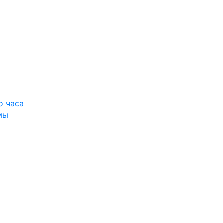
о часа
мы