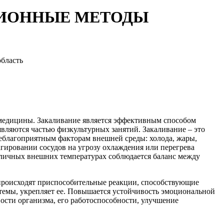
ЦИОННЫЕ МЕТОДЫ
бласть
и медицины. Закаливание является эффективным способом
вляются частью физкультурных занятий. Закаливание – это
еблагоприятным факторам внешней среды: холода, жары,
гировании сосудов на угрозу охлаждения или перегрева
зличных внешних температурах соблюдается баланс между
я происходят приспособительные реакции, способствующие
темы, укрепляет ее. Повышается устойчивость эмоциональной
ости организма, его работоспособности, улучшение