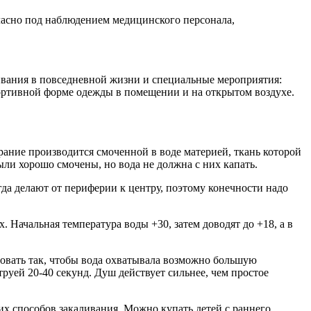
асно под наблюдением медицинского персонала,
ивания в повседневной жизни и специальные мероприятия:
ртивной форме одежды в помещении и на открытом воздухе. ​
ирание производится смоченной в воде материей, ткань которой
и хорошо смочены, но вода не должна с них капать. ​
да делают от периферии к центру, поэтому конечности надо
. Начальная температура воды +30, затем доводят до +18, а в
зовать так, чтобы вода охватывала возможно большую
труей 20-40 секунд. Душ действует сильнее, чем простое
чших способов закаливания. Можно купать детей с раннего