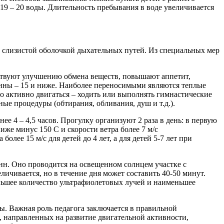
+19 – 20 воды. Длительность пребывания в воде увеличивается
со слизистой оболочкой дыхательных путей. Из специальных мер
бствуют улучшению обмена веществ, повышают аппетит,
ванны – 15 и ниже. Наиболее переносимыми являются теплые
 активно двигаться – ходить или выполнять гимнастические
е процедуры (обтирания, обливания, душ и т.д.). ​
е 4 – 4,5 часов. Прогулку организуют 2 раза в день: в первую
иже минус 150 С и скорости ветра более 7 м/с
лее 15 м/с для детей до 4 лет, а для детей 5-7 лет при
н. Оно проводится на освещенном солнцем участке с
ичивается, но в течение дня может составить 40-50 минут.
ольшее количество ультрафиолетовых лучей и наименьшее
ры. Важная роль педагога заключается в правильной
 направленных на развитие двигательной активности,