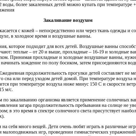
22 воды, более закаленных детей можно купать при температуре 
ижения​
Закаливание воздухом
касается с кожей – непосредственно или через ткань одежды и 
духе, в холодное время и воздушные ванны. ​
ания, которое подходит для всех детей. Воздушные ванны спосо
ичают: теплые – от 20 и выше, прохладные – 16-19 и холодные 
ухом. Принимая прохладные и холодные воздушные ванны, нужно
начинать хождение по полу босиком, затем присоединяются водны
жедневная продолжительность прогулки детей составляет не мене
о сна или перед уходом детей домой. При температуре воздуха н
я при температуре воздуха ниже минус 150 С и скорости ветра бо
 м/с. ​
по закаливанию организма является применение солнечных ван
явления загара продолжительность пребывания на солнце не увел
ом; в это время в спектре солнечного света присутствует наиб
. ​
и на себя много вещей. Дети очень любят играть в различные иг
м малоподвижных игр, проведении гимнастических упражнений,