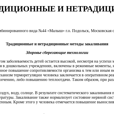
АДИЦИОННЫЕ И НЕТРАДИ
бинированного вида №44 «Малыш» г.о. Подольск, Московская о
Традиционные и нетрадиционные методы закаливания
Здоровье сберегающие технологии
том заболеваемость детей остается высокой, несмотря на успех
ся в дошкольных учреждениях, включены в режимные моменты, я
нное повышение сопротивляемости организма к тем или иным н
анизм терморегуляции человека заключается в оперативном реа
аничению, либо повышению теплоотдачи. Таким образом, при ра
здух, воду, солнце. В результате систематического закаливани
атуры. Закаливание также нормализует состояние нервной сис
шенным. Кроме этого у человека отмечается повышение вынослив