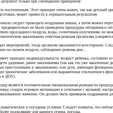
результат только при соблюдении принципов: ​
ть постепенным. Этот принцип очень важен, так как детский о
готовки, может привести к отрицательным результатам​
начала следует проводить воздушные ванны, а затем можно пер
и предварительно не были проведены процедуры обтирания и об
ствию прохладного воздуха, воды, солнечным излучениям, не мо
матическом закаливании ответная реакция организма ускоряется 
х мероприятий, тогда организм закаливается всесторонне. Сле
нии на свежем воздухе, соблюдение режима дня…
еет принцип индивидуальности :возраст ребенка, состояние его 
дети здоровые, ранее закаливаемы (так как это уже закаленные
рвые приступившие к закаливанию, или дети, имеющие функциона
ие хронические заболевания или выраженные отклонения в функ
в ДОУ). ​
дур является положительная эмоциональная реакция на процедур
вку, создать игровую мотивацию в сочетании с музыкой, настро
немаловажное значение. Он должен быть примером подражания дл
лиматические и погодные условия. Следует помнить, что небла
олее подходящие для данного сезона, погоды. ​