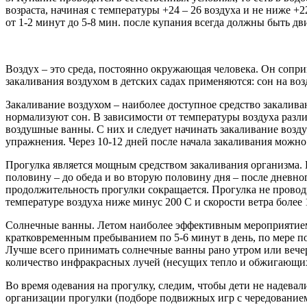
возраста, начиная с температуры +24 – 26 воздуха и не ниже +
от 1-2 минут до 5-8 мин. после купания всегда должны быть дв
Воздух – это среда, постоянно окружающая человека. Он сопри
закаливания воздухом в детских садах применяются: сон на воз
Закаливание воздухом – наиболее доступное средство закалив
нормализуют сон. В зависимости от температуры воздуха разл
воздушные ванны. С них и следует начинать закаливание возд
упражнения. Через 10-12 дней после начала закаливания можно 
Прогулка является мощным средством закаливания организма. Е
половину – до обеда и во вторую половину дня – после дневног
продолжительность прогулки сокращается. Прогулка не проводитс
температуре воздуха ниже минус 200 С и скорости ветра более 15
Солнечные ванны. Летом наиболее эффективным мероприятием 
кратковременным пребыванием по 5-6 минут в день, по мере по
Лучше всего принимать солнечные ванны рано утром или вечер
количество инфракрасных лучей (несущих тепло и обжигающих)
Во время одевания на прогулку, следим, чтобы дети не надевал
организации прогулки (подборе подвижных игр с чередование