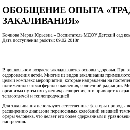
ОБОБЩЕНИЕ ОПЫТА «ТР
ЗАКАЛИВАНИЯ»
Кочнова Мария Юрьевна – Воспитатель МДОУ Детский сад ком
Дата поступления работы: 09.02.2018г.
В дошкольном возрасте закладываются основы здоровья. При э
оздоровления детей. Многие из видов закаливания применяют
целый комплекс мероприятий, которые направлены на постепе
пониженного атмосферного давления, солнечной радиации. Мех
организма путем их сужения/расширения, что приводит к огр
теплоотдачей и теплопродукцией.
Для закаливания используют естественные факторы природы во
расширению диапазона переносимых колебаний внешней темпер
сферы человека, что делает его более сдержанным и уравнове
настроения. ​