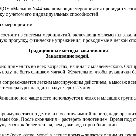
В ДОУ «Малыш» №44 закаливающие мероприятия проводятся согл
у с учетом его индивидуальных способностей. ​
х мероприятий. ​
у состоит из системы мероприятий, включающих элементы закал
ую прогулку, физические упражнения, проводимые в легкой спо
Традиционные методы закаливания
Закаливание водой
. ​
жно применять во всех возрастах, начиная с младенческого. Обт
оду, не быть слишком мягкой. Желательно, чтобы рукавички был
 сопровождается легким массирующим действием, а массаж всег
температуры на один градус через 2-3 дня. ​
ливание ног, чаще всего используется в яслях и младших группах
преимущественно детом, а в осенне-зимний период надо органи
левый бок. После окончания – растереть полотенцем. Время под с
щается как более теплая, чем даже вода при обливании​
емах (реке, озере, море) в летнее время – является одним из лу