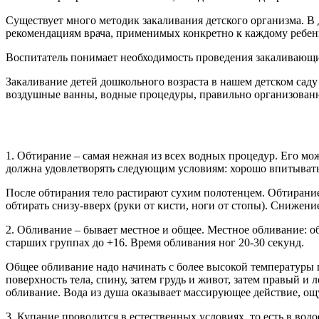
Существует много методик закаливания детского организма. 
рекомендациям врача, применимых конкретно к каждому ребенк
Воспитатель понимает необходимость проведения закаливающи
Закаливание детей дошкольного возраста в нашем детском сад
воздушные ванны, водные процедуры, правильно организованн
1. Обтирание – самая нежная из всех водных процедур. Его мо
должна удовлетворять следующим условиям: хорошо впитывать в
После обтирания тело растирают сухим полотенцем. Обтирание
обтирать снизу-вверх (руки от кисти, ноги от стопы). Снижение 
​2. Обливание – бывает местное и общее. Местное обливание: об
старших группах до +16. Время обливания ног 20-30 секунд. ​
Общее обливание надо начинать с более высокой температуры 
поверхность тела, спину, затем грудь и живот, затем правый и 
обливание. Вода из душа оказывает массирующее действие, ощу
3. Купание проводится в естественных условиях, то есть в водо