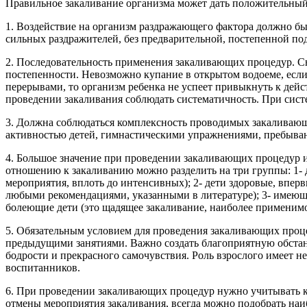
Правильное закаливание организма может дать положительный 
1. Воздействие на организм раздражающего фактора должно бы
сильных раздражителей, без предварительной, постепенной под
2. Последовательность применения закаливающих процедур. С
постепенности. Невозможно купание в открытом водоеме, есл
перерывами, то организм ребенка не успеет привыкнуть к дей
проведении закаливания соблюдать систематичность. При систе
3. Должна соблюдаться комплексность проводимых закаливающи
активностью детей, гимнастическими упражнениями, пребыва
4. Большое значение при проведении закаливающих процедур им
отношению к закаливанию можно разделить на три группы: 1- 
мероприятия, вплоть до интенсивных); 2- дети здоровые, впе
любыми рекомендациями, указанными в литературе); 3- имеющ
болеющие дети (это щадящее закаливание, наиболее применимо 
5. Обязательным условием для проведения закаливающих проце
предыдущими занятиями. Важно создать благоприятную обстано
бодрости и прекрасного самочувствия. Роль взрослого имеет 
воспитанников. ​
6. При проведении закаливающих процедур нужно учитывать к
отмены мероприятия закаливания, всегда можно подобрать наиб