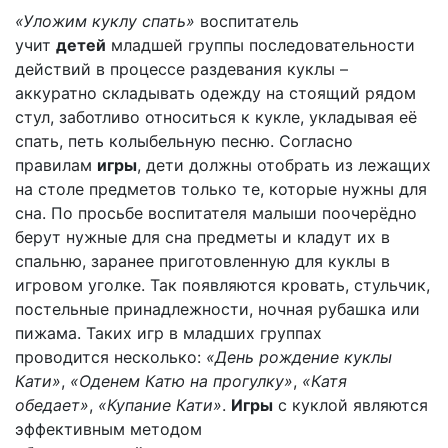
«Уложим куклу спать»
воспитатель
учит
детей
младшей группы последовательности
действий в процессе раздевания куклы –
аккуратно складывать одежду на стоящий рядом
стул, заботливо относиться к кукле, укладывая её
спать, петь колыбельную песню. Согласно
правилам
игры
, дети должны отобрать из лежащих
на столе предметов только те, которые нужны для
сна. По просьбе воспитателя малыши поочерёдно
берут нужные для сна предметы и кладут их в
спальню, заранее приготовленную для куклы в
игровом уголке. Так появляются кровать, стульчик,
постельные принадлежности, ночная рубашка или
пижама. Таких игр в младших группах
проводится несколько:
«День рождение куклы
Кати»
,
«Оденем Катю на прогулку»
,
«Катя
обедает»
,
«Купание Кати»
.
Игры
с куклой являются
эффективным методом