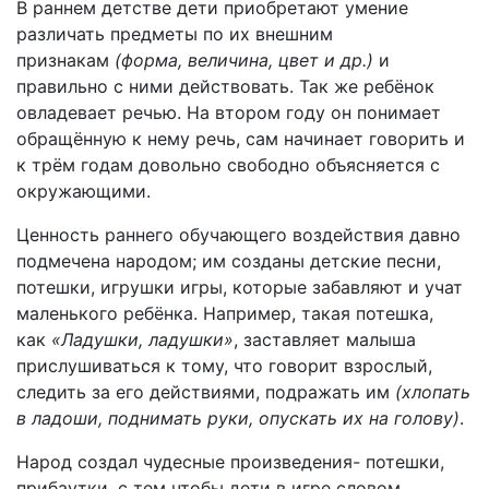
В раннем детстве дети приобретают умение
различать предметы по их внешним
признакам
(форма, величина, цвет и др.)
и
правильно с ними действовать. Так же ребёнок
овладевает речью. На втором году он понимает
обращённую к нему речь, сам начинает говорить и
к трём годам довольно свободно объясняется с
окружающими.
Ценность раннего обучающего воздействия давно
подмечена народом; им созданы детские песни,
потешки, игрушки игры, которые забавляют и учат
маленького ребёнка. Например, такая потешка,
как
«Ладушки, ладушки»
, заставляет малыша
прислушиваться к тому, что говорит взрослый,
следить за его действиями, подражать им
(хлопать
в ладоши, поднимать руки, опускать их на голову)
.
Народ создал чудесные произведения- потешки,
прибаутки, с тем чтобы дети в игре словом