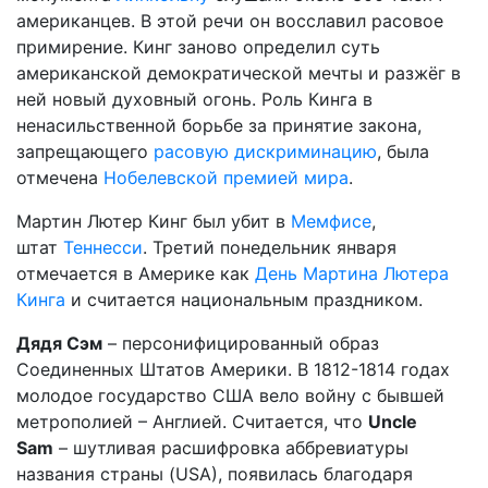
американцев. В этой речи он восславил расовое
примирение. Кинг заново определил суть
американской демократической мечты и разжёг в
ней новый духовный огонь. Роль Кинга в
ненасильственной борьбе за принятие закона,
запрещающего
расовую дискриминацию
, была
отмечена
Нобелевской премией мира
.
Мартин Лютер Кинг был убит в
Мемфисе
,
штат
Теннесси
. Третий понедельник января
отмечается в Америке как
День Мартина Лютера
Кинга
и считается национальным праздником.
Дядя Сэм
– персонифицированный образ
Соединенных Штатов Америки. В 1812-1814 годах
молодое государство США вело войну с бывшей
метрополией – Англией. Считается, что
Uncle
Sam
– шутливая расшифровка аббревиатуры
названия страны (USА), появилась благодаря