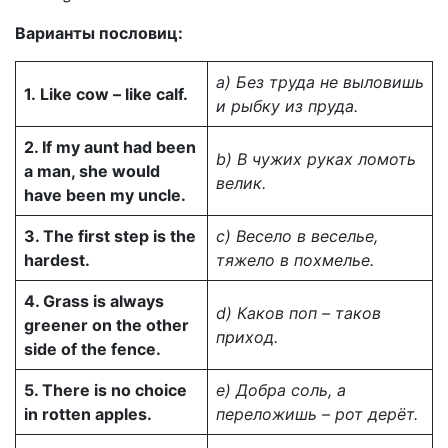
Варианты пословиц:
a
) Без труда не выловишь
1.
Like cow – like calf.
и рыбку из пруда.
2. If my aunt had been
b
) В чужих руках ломоть
a man, she would
велик.
have been my uncle.
3. The first step is the
c
) Весело в веселье,
hardest.
тяжело в похмелье.
4. Grass is always
d
) Каков поп – таков
greener on the other
приход.
side of the fence.
5. There is no choice
e
) Добра соль, а
in rotten apples.
переложишь – рот дерёт.