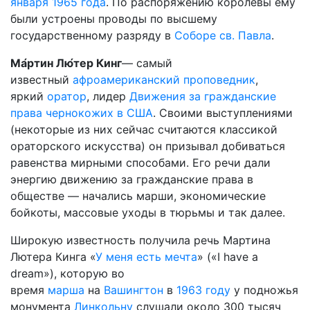
января
1965 года
. По распоряжению королевы ему
были устроены проводы по высшему
государственному разряду в
Соборе св. Павла
.
Ма́ртин Лю́тер Кинг
— самый
известный
афроамериканский
проповедник
,
яркий
оратор
, лидер
Движения за гражданские
права чернокожих в США
. Своими выступлениями
(некоторые из них сейчас считаются классикой
ораторского искусства) он призывал добиваться
равенства мирными способами. Его речи дали
энергию движению за гражданские права в
обществе — начались марши, экономические
бойкоты, массовые уходы в тюрьмы и так далее.
Широкую известность получила речь Мартина
Лютера Кинга «
У меня есть мечта
» («I have a
dream»), которую во
время
марша
на
Вашингтон
в
1963 году
у подножья
монумента
Линкольну
слушали около 300 тысяч