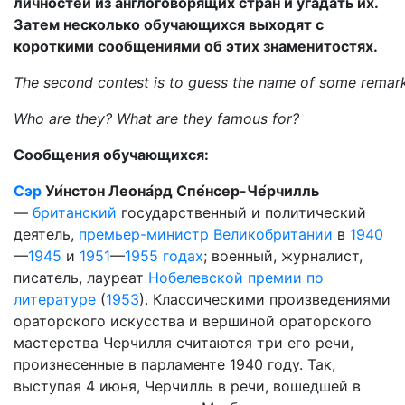
личностей из англоговорящих стран и угадать их.
Затем несколько обучающихся выходят с
короткими сообщениями об этих знаменитостях.
The
second
contest
is
to
guess
the
name
of
some
remar
Who are they? What are they famous for?
Сообщения обучающихся:
Сэр
Уи́нстон Леона́рд Спе́нсер-Че́рчилль
—
британский
государственный и политический
деятель,
премьер-министр Великобритании
в
1940
—
1945
и
1951
—
1955 годах
; военный, журналист,
писатель, лауреат
Нобелевской премии по
литературе
(
1953
). Классическими произведениями
ораторского искусства и вершиной ораторского
мастерства Черчилля считаются три его речи,
произнесенные в парламенте 1940 году. Так,
выступая 4 июня, Черчилль в речи, вошедшей в