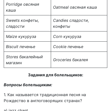
Porridge
овсяная
Oatmeal
овсяная каша
каша
Sweets
конфеты,
Candies
сладости,
сладости
конфеты
Maize
кукуруза
Corn
кукуруза
Biscuit
печенье
Cookie
печенье
Stores
бакалейный
Groceries
бакалея
магазин
Задания для болельщиков:
Вопросы болельщикам
:
1. Как называется традиционная песня на
Рождество в англоговорящих странах?
a) jazz chant