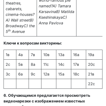
world-famous pie
theatres,
named?
A) Tamara
cabarets,
Karsavina
B)
Matilda
cinema-houses?
Kseshinskaya
C)
A) Wall street
B)
Anna Pavlova
Broadway
C)
the
th
5
Avenue
Ключи к вопросам викторины:
1в
4а
7в
10в
13а
16а
19а
2с
5в
8а
11с
14с
17в
20с
3с
6а
9с
12в
15а
18с
21в
22с
6. Обучающимся предлагается просмотреть
видеонарезки с изображением известных