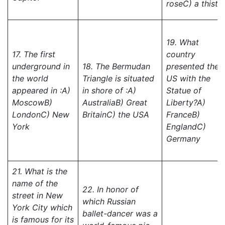
rose
C) a thistle
19. What
17. The first
country
underground in
18. The Bermudan
presented the
the world
Triangle is situated
US with the
appeared in :
A)
in shore of :
A)
Statue of
Moscow
B)
Australia
B) Great
Liberty?
A)
London
C) New
Britain
С) the USA
France
B)
York
England
C)
Germany
21. What is the
name of the
22. In
honor of
street in New
which Russian
York City which
ballet-dancer was a
is famous for its