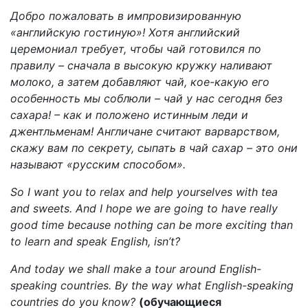
Добро пожаловать в импровизированную
«английскую гостиную»! Хотя английский
церемониал требует, чтобы чай готовился по
правилу – сначала в высокую кружку наливают
молоко, а затем добавляют чай, кое-какую его
особенность мы соблюли – чай у нас сегодня без
сахара! – как и положено истинным леди и
джентльменам! Англичане считают варварством,
скажу вам по секрету, сыпать в чай сахар – это они
называют «русским способом».
So I want you to relax and help yourselves with tea
and sweets. And I hope we are going to have really
good time because nothing can be more exciting than
to learn and speak English, isn’t?
And today we shall make a tour around English-
speaking countries. By the way what English-speaking
countries do you know?
(обучающиеся