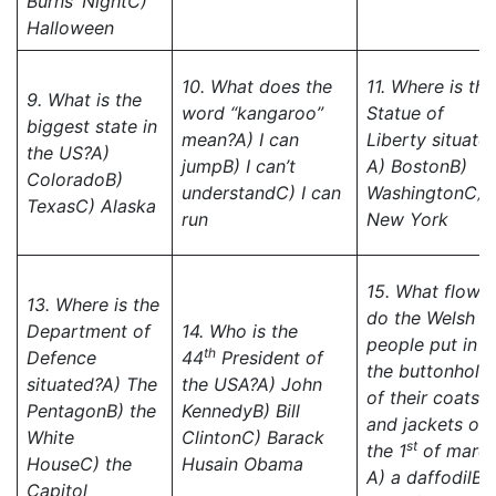
Burns’ Night
C)
Halloween
10. What does the
11. Where is the
9. What is the
word “kangaroo”
Statue of
biggest state in
mean?
A) I can
Liberty situate
the US?
A)
jump
B) I can’t
A) Boston
B)
Colorado
B)
understand
C)
I can
Washington
C)
Texas
C) Alaska
run
New York
15. What flowe
13. Where is the
do the Welsh
Department of
14. Who is the
people put in
th
Defence
44
President of
the buttonhole
situated?
A) The
the USA?
A)
John
of their coats
Pentagon
B) the
Kennedy
B) Bill
and jackets on
White
Clinton
C) Barack
st
the 1
of marc
House
C)
the
Husain Obama
A) a daffodil
B)
Capitol