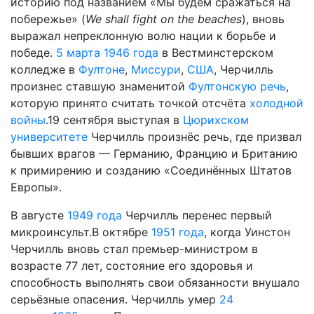
историю под названием «Мы будем сражаться на
побережье» (
We shall fight on the beaches
), вновь
выражал непреклонную волю нации к борьбе и
победе.
5 марта
1946 года
в Вестминстерском
колледже в
Фултоне
,
Миссури
,
США
, Черчилль
произнес ставшую знаменитой
Фултонскую речь
,
которую принято считать точкой отсчёта
холодной
войны
.19 сентября выступая в
Цюрихском
университете
Черчилль произнёс речь, где призвал
бывших врагов — Германию, Францию и Британию
к примирению и созданию «Соединённых Штатов
Европы».
В августе
1949 года
Черчилль перенес первый
микроинсульт.В октябре
1951 года
, когда Уинстон
Черчилль вновь стал премьер-министром в
возрасте 77 лет, состояние его здоровья и
способность выполнять свои обязанности внушало
серьёзные опасения. Черчилль умер
24