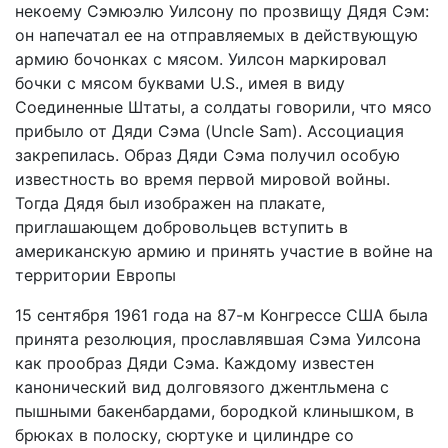
некоему Сэмюэлю Уилсону по прозвищу Дядя Сэм:
он напечатал ее на отправляемых в действующую
армию бочонках с мясом. Уилсон маркировал
бочки с мясом буквами U.S., имея в виду
Соединенные Штаты, а солдаты говорили, что мясо
прибыло от Дяди Сэма (Uncle Sam). Ассоциация
закрепилась. Образ Дяди Сэма получил особую
известность во время первой мировой войны.
Тогда Дядя был изображен на плакате,
приглашающем добровольцев вступить в
американскую армию и принять участие в войне на
территории Европы
15 сентября 1961 года на 87-м Конгрессе США была
принята резолюция, прославлявшая Сэма Уилсона
как прообраз Дяди Сэма. Каждому известен
канонический вид долговязого джентльмена с
пышными бакенбардами, бородкой клинышком, в
брюках в полоску, сюртуке и цилиндре со