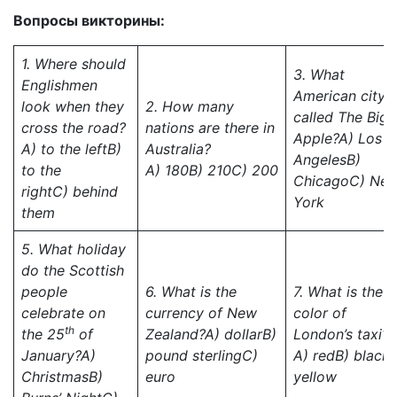
Вопросы викторины:
1. Where should
3. What
Englishmen
American city i
look when they
2. How many
called The Big
cross the road?
nations are there in
Apple?
A) Los
A) to the left
B)
Australia?
Angeles
B)
to the
A)
180
B)
210
C)
200
Chicago
C) Ne
right
С
)
behind
York
them
5. What holiday
do the Scottish
people
6. What is the
7. What is the
celebrate on
currency of New
color of
th
the 25
of
Zealand?
A) dollar
B)
London’s taxi?
January?
A)
pound sterling
C)
A)
red
B)
black
Christmas
B)
euro
yellow