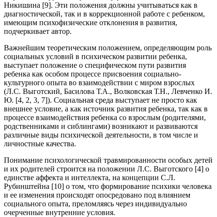
Никишина [9]. Эти положения должны учитываться как в
диагностической, так и в коррекционной работе с ребенком,
имеющим психофизические отклонения в развития,
подчеркивает автор.
Важнейшим теоретическим положением, определяющим роль
социальных условий в психическом развитии ребенка,
выступает положение о специфическом пути развития
ребенка как особом процессе присвоения социально-
культурного опыта во взаимодействии с миром взрослых
(Л.С. Выготский, Басилова Т.А., Волковская Т.Н., Левченко И.
Ю. [4, 2, 3, 7]). Социальная среда выступает не просто как
внешнее условие, а как источник развития ребенка, так как в
процессе взаимодействия ребенка со взрослым (родителями,
родственниками и сиблингами) возникают и развиваются
различные виды психической деятельности, в том числе и
личностные качества.
Понимание психологической травмированности особых детей
и их родителей строится на положении Л.С. Выготского [4] о
единстве аффекта и интеллекта, на концепции С.Л.
Рубинштейна [10] о том, что формирование психики человека
и ее изменения происходят опосредовано под влиянием
социального опыта, преломляясь через индивидуально
очерченные внутренние условия.