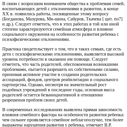
В связи с возросшим вниманием общества к проблемам семей,
воспитывающих детей с отклонениями в развитии, в конце
XX в. появились работы, посвященные этому вопросу
(Богданова, Мазурова, Ми-шина, Сабуров, Ткачева [ цит. по7]
и др.). Следует отметить, что в этих работах в той или иной
степени характеризуются семейная атмосфера и влияние
социального окружения на особенности развития ребенка с
психофизическими отклонениями.
Практика свидетельствует о том, что в таких семьях, где есть
дети с психофизическими отклонениями, выявляется высокий
уровень потребности в оказании им помощи. Следует
отметить, что часть родителей, обеспокоенная возникшими
проблемами, пытается разрешить их собственными силами,
принимая активное участие в создании родительских
ассоциаций, фондов, центров реабилитации и социального
партнерства. Однако, несмотря на значительный рост
подобных учреждений в последние годы, основная масса
родителей остается безынициативной в отношении
разрешения проблем своих детей.
В современных исследованиях выявлена прямая зависимость
влияния семейного фактора на особенности развития ребенка:
чем сильнее проявляется семейное неблагополучие, тем более
выражены нарушения развития у ребенка, отмечает В.Р.