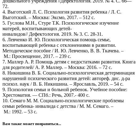
дошкольного учреждения //Дефектология. 2019. № 4. С. 66—
72.
4. Выготский Л. С. Психология развития ребенка / Л. С.
Выготский. – Москва: Эксмо, 2017. – 512 с.
5. Гуслова М.Н., Стуре Т.К. Психологическое изучение
матерей, воспитывающих детей-
инвалидов// Дефектология. 2019. № 3. С. 28-31.
6. Левченко И. Ю. Психологическая помощь семье,
воспитывающей ребенка с отклонениями в развитии.
Методическое пособие / И. Ю. Левченко, В. В. Ткачева. –
М.: Просвещение, 2017. – 239 с.
7. Маллер А. Р. Помощь детям с недостатками развития. Книга
для родителей/ А. Р. Маллер. – Москва: 2016. – 72 с.
8. Никишина В. Б. Социально-психологическая детерминация
нарушений психического развития детей: автореф. дис. д-ра
психол. наук / В. Б. Никишина. – Ярославль, 2019. – 54 с.
9. Психология семьи и больной ребенок. Учебное пособие:
Хрестоматия. — СПб.: Речь, 2007.- 400 с.
10. Семаго М. М. Социально-психологические проблемы
семьи ребенка- инвалида с детства / М. М. Семаго. –
М.: 1992. – 53 с.
Вам также может понравиться...