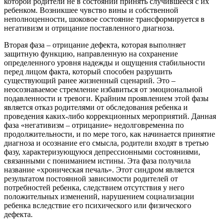
которой родители не в состоянии принять случившееся с их
ребенком. Возникшее чувство вины и собственной
неполноценности, шоковое состояние трансформируется в
негативизм и отрицание поставленного диагноза.
Вторая фаза – отрицание дефекта, которая выполняет
защитную функцию, направленную на сохранение
определенного уровня надежды и ощущения стабильности
перед лицом факта, который способен разрушить
существующий ранее жизненный сценарий. Это –
неосознаваемое стремление избавиться от эмоциональной
подавленности и тревоги. Крайним проявлением этой фазы
является отказ родителями от обследования ребенка и
проведения каких-либо коррекционных мероприятий. Данная
фаза «негативизм – отрицание» недолговременна по
продолжительности, и по мере того, как начинается принятие
диагноза и осознание его смысла, родители входят в третью
фазу, характеризующуюся депрессионными состояниями,
связанными с пониманием истины. Эта фаза получила
название «хроническая печаль». Этот синдром является
результатом постоянной зависимости родителей от
потребностей ребенка, следствием отсутствия у него
положительных изменений, нарушением социализации
ребенка вследствие его психического или физического
дефекта.