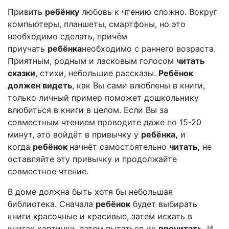
Привить
ребёнку
любовь к чтению сложно. Вокруг
компьютеры, планшеты, смартфоны, но это
необходимо сделать, причём
приучать
ребёнка
необходимо с раннего возраста.
Приятным, родным и ласковым голосом
читать
сказки
, стихи, небольшие рассказы.
Ребёнок
должен видеть
, как Вы сами влюблены в книги,
только личный пример поможет дошкольнику
влюбиться в книги в целом. Если Вы за
совместным чтением проводите даже по 15-20
минут, это войдёт в привычку у
ребёнка
,
и
когда
ребёнок
начнёт самостоятельно
читать
,
не
оставляйте эту привычку и продолжайте
совместное чтение.
В доме должна быть хотя бы небольшая
библиотека. Сначала
ребёнок
будет выбирать
книги красочные и красивые, затем искать в
книгах картинки, затем пытаться их
прочитать
.
И