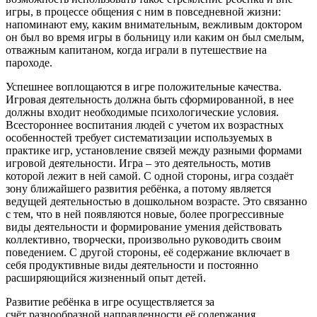
игры, в процессе общения с ним в повседневной жизни:
напоминают ему, каким внимательным, вежливым доктором
он был во время игры в больницу или каким он был смелым,
отважным капитаном, когда играли в путешествие на
пароходе.
Успешнее воплощаются в игре положительные качества.
Игровая деятельность должна быть сформированной, в нее
должны входит необходимые психологические условия.
Всестороннее воспитания людей с учетом их возрастных
особенностей требует систематизации используемых в
практике игр, установление связей между разными формами
игровой деятельности. Игра – это деятельность, мотив
которой лежит в ней самой. С одной стороны, игра создаёт
зону ближайшего развития ребёнка, а потому является
ведущей деятельностью в дошкольном возрасте. Это связанно
с тем, что в ней появляются новые, более прогрессивные
виды деятельности и формирование умения действовать
коллективно, творчески, произвольно руководить своим
поведением. С другой стороны, её содержание включает в
себя продуктивные виды деятельности и постоянно
расширяющийся жизненный опыт детей.
Развитие ребёнка в игре осуществляется за
счёт разнообразной направленности её содержания.