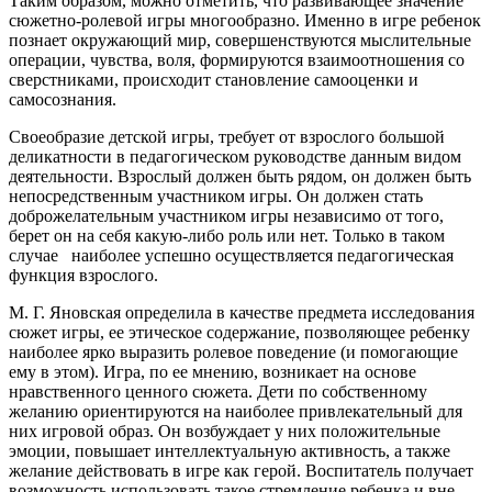
Таким образом, можно отметить, что развивающее значение
сюжетно-ролевой игры многообразно. Именно в игре ребенок
познает окружающий мир, совершенствуются мыслительные
операции, чувства, воля, формируются взаимоотношения со
сверстниками, происходит становление самооценки и
самосознания.
Своеобразие детской игры, требует от взрослого большой
деликатности в педагогическом руководстве данным видом
деятельности. Взрослый должен быть рядом, он должен быть
непосредственным участником игры. Он должен стать
доброжелательным участником игры независимо от того,
берет он на себя какую-либо роль или нет. Только в таком
случае наиболее успешно осуществляется педагогическая
функция взрослого.
М. Г. Яновская определила в качестве предмета исследования
сюжет игры, ее этическое содержание, позволяющее ребенку
наиболее ярко выразить ролевое поведение (и помогающие
ему в этом). Игра, по ее мнению, возникает на основе
нравственного ценного сюжета. Дети по собственному
желанию ориентируются на наиболее привлекательный для
них игровой образ. Он возбуждает у них положительные
эмоции, повышает интеллектуальную активность, а также
желание действовать в игре как герой. Воспитатель получает
возможность использовать такое стремление ребенка и вне