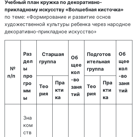
Учебный план
кружка по декоративно-
прикладному искусству «Волшебная кисточка»
по теме: «Формирование и развитие основ
художественной культуры ребенка через народное
декоративно-прикладное искусство»
Раз
Об
Старшая
Подготов
Об
дел
щее
группа
ительная
щее
№
ы
кол
группа
кол
п
/п
про
-во
-во
Пра
Пра
гро
заня
Тео
Тео
заня
кти
кти
мм
тий
рия
рия
тий
ка
ка
ы
Зна
ком
ств