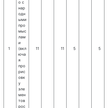
о с
нар
одн
ыми
про
мыс
лам
и
1
(вкл
11
11
5
5
юча
я
про
рис
овк
у
эле
мен
тов
рос