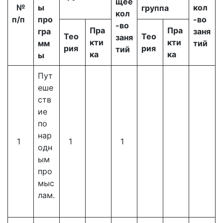
щее
№
ы
кол
группа
кол
п
/п
про
-во
-во
Пра
Пра
гра
заня
Тео
Тео
заня
кти
кти
мм
тий
рия
рия
тий
ка
ка
ы
Пут
еше
ств
ие
по
нар
1
1
1
одн
ым
про
мыс
лам.