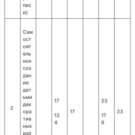
пис
и)
Сам
ост
оят
ель
ное
соз
дан
ие
дет
ьми
17
23
дек
2
ора
17
23
13
17
тив
4
6
ных
изд