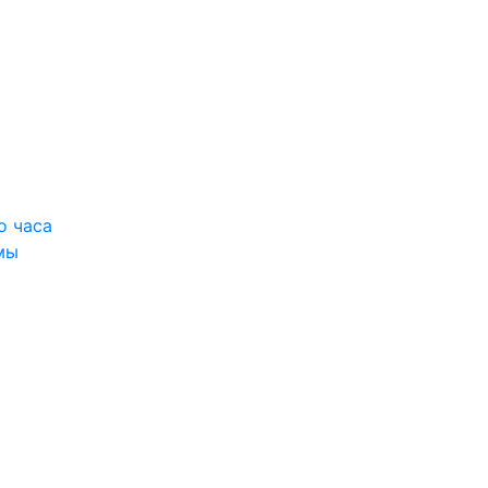
о часа
мы